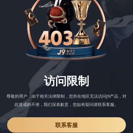
访问限制
尊敬的用户，由于相关法律限制，您所在地区无法访问J9产品，对
此造成的不便，我们深表歉意，您如有疑问请联系客服。
联系客服